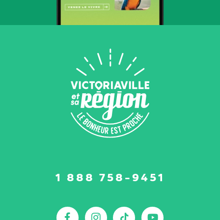
Suivez-
1 888 758-9451
nous
sur
:
Facebook
Instagram
TikTok
YouTu