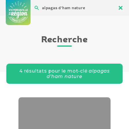
Aller
Recher
Men
Ferm
au
Recherche
Quoi faire
la
contenu
reche
Recherche
4 résultats
pour le mot-clé
alpagas
d'ham nature