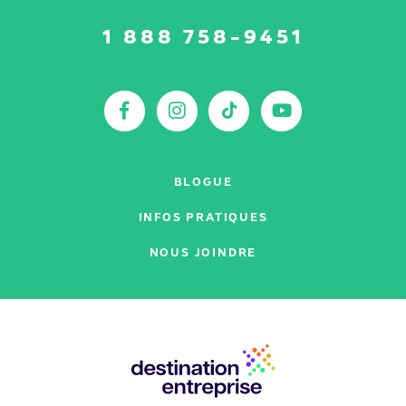
Suivez-
1 888 758-9451
nous
sur
:
Facebook
Instagram
TikTok
YouTu
BLOGUE
INFOS PRATIQUES
NOUS JOINDRE
Nos
partenaires
: