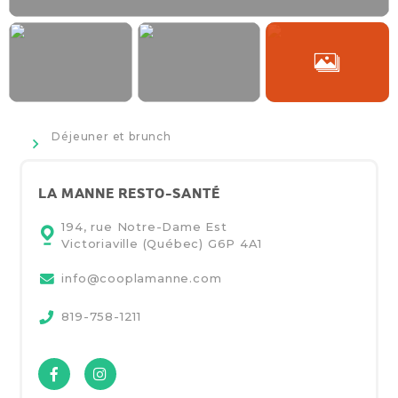
>
Déjeuner et brunch
LA MANNE RESTO-SANTÉ
194, rue Notre-Dame Est
Victoriaville (Québec)
G6P 4A1
info@cooplamanne.com
819-758-1211
Facebook
Instagram