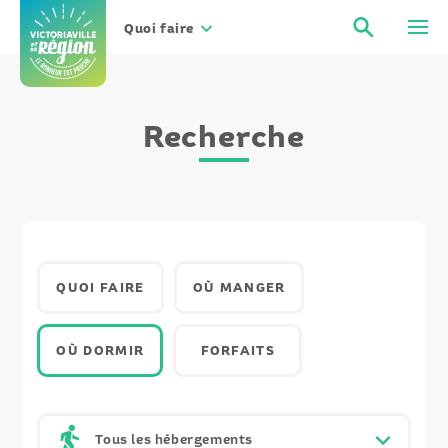
Aller
Recher
Men
au
Quoi faire
contenu
Recherche