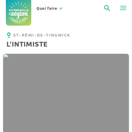
Aller
Recher
Men
au
Quoi faire
contenu
ST-RÉMI-DE-TINGWICK
L'INTIMISTE