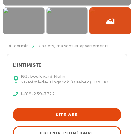
>
Où dormir
Chalets, maisons et appartements
L'INTIMISTE
163, boulevard Nolin
St-Rémi-de-Tingwick (Québec)
J0A 1K0
1-819-239-3722
SITE WEB
OBTENIR L'ITINÉRAIRE