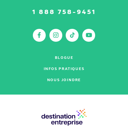
Suivez-
1 888 758-9451
nous
sur
:
Facebook
Instagram
TikTok
YouTu
BLOGUE
INFOS PRATIQUES
NOUS JOINDRE
Nos
partenaires
: