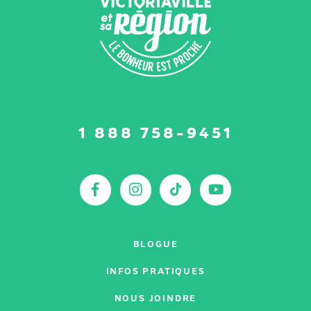
Suivez-
1 888 758-9451
nous
sur
:
Facebook
Instagram
TikTok
YouTu
BLOGUE
INFOS PRATIQUES
NOUS JOINDRE