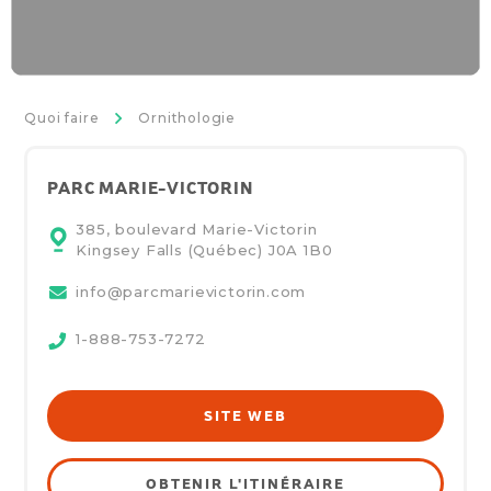
>
Quoi faire
Ornithologie
PARC MARIE-VICTORIN
385, boulevard Marie-Victorin
Kingsey Falls (Québec)
J0A 1B0
info@parcmarievictorin.com
1-888-753-7272
SITE WEB
OBTENIR L'ITINÉRAIRE