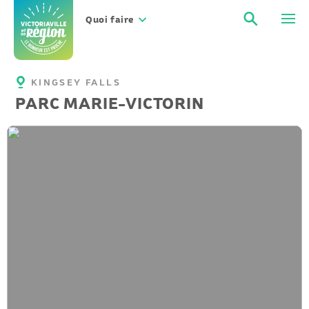
Aller
Recher
Men
au
Quoi faire
contenu
KINGSEY FALLS
PARC MARIE-VICTORIN