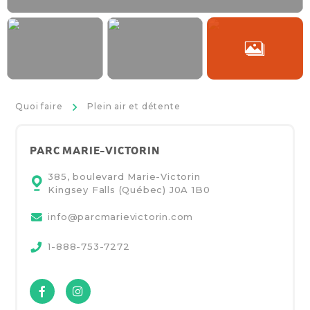
>
Quoi faire
Plein air et détente
PARC MARIE-VICTORIN
385, boulevard Marie-Victorin
Kingsey Falls (Québec)
J0A 1B0
info@parcmarievictorin.com
1-888-753-7272
Facebook
Instagram