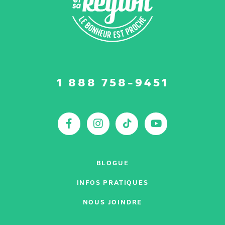
Suivez-
1 888 758-9451
nous
sur
:
Facebook
Instagram
TikTok
YouTu
BLOGUE
INFOS PRATIQUES
NOUS JOINDRE