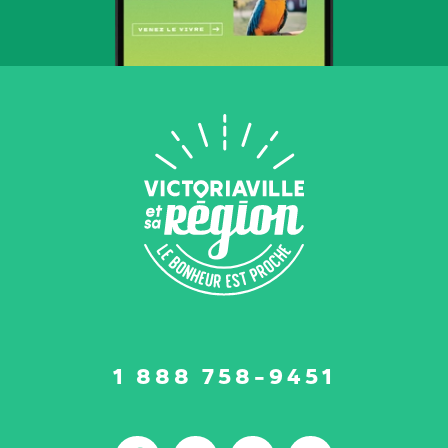
Suivez-
1 888 758-9451
nous
sur
: