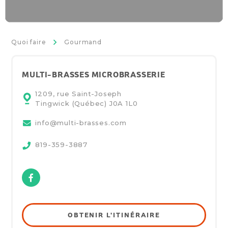
>
Quoi faire
Gourmand
MULTI-BRASSES MICROBRASSERIE
1209, rue Saint-Joseph
Tingwick (Québec)
J0A 1L0
info@multi-brasses.com
819-359-3887
Facebook
OBTENIR L'ITINÉRAIRE