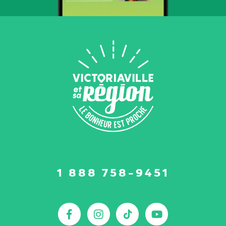
Suivez-
1 888 758-9451
nous
sur
:
Facebook
Instagram
TikTok
YouTu