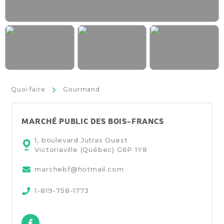
>
Quoi faire
Gourmand
MARCHÉ PUBLIC DES BOIS-FRANCS
1, boulevard Jutras Ouest
Victoriaville (Québec)
G6P 1Y8
marchebf@hotmail.com
1-819-758-1773
Facebook