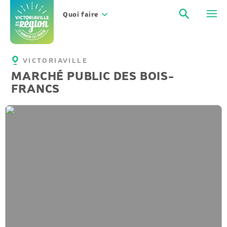
Aller
Recher
Men
au
Quoi faire
contenu
VICTORIAVILLE
MARCHÉ PUBLIC DES BOIS-
FRANCS