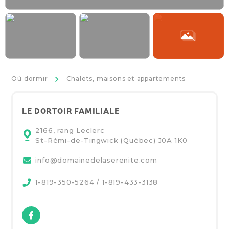
>
Où dormir
Chalets, maisons et appartements
LE DORTOIR FAMILIALE
2166, rang Leclerc
St-Rémi-de-Tingwick (Québec)
J0A 1K0
info@domainedelaserenite.com
1-819-350-5264 / 1-819-433-3138
Facebook