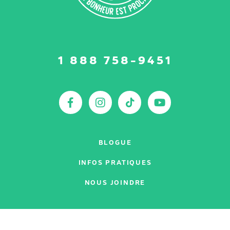
Suivez-
1 888 758-9451
nous
sur
:
Facebook
Instagram
TikTok
YouTu
BLOGUE
INFOS PRATIQUES
NOUS JOINDRE