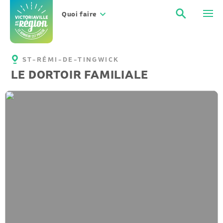
Aller
Recher
Men
au
Quoi faire
contenu
ST-RÉMI-DE-TINGWICK
LE DORTOIR FAMILIALE