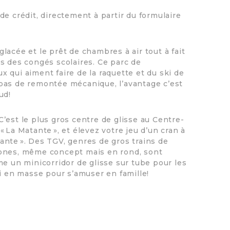
de crédit, directement à partir du formulaire
glacée et le prêt de chambres à air tout à fait
s des congés scolaires. Ce parc de
ux qui aiment faire de la raquette et du ski de
 a pas de remontée mécanique, l’avantage c’est
aud!
C’est le plus gros centre de glisse au Centre-
 La Matante », et élevez votre jeu d’un cran à
nte ». Des TGV, genres de gros trains de
lones, même concept mais en rond, sont
me un minicorridor de glisse sur tube pour les
oi en masse pour s’amuser en famille!