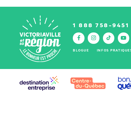
1 888 758-9451
Facebook
Instagr
Tik
Y
:
BLOGUE
INFOS PRATIQUE