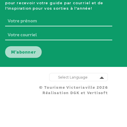
pour recevoir votre guide par courriel et de
l'inspiration pour vos sorties à l'année!
Votre
prénom
Votre
courriel
Nos
parten
Powered by
:
© Tourisme Victoriaville 2026
Translate
Réalisation
DGK
et
Vertisoft