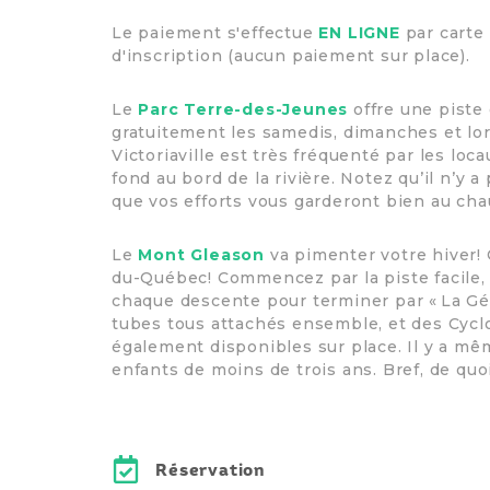
Le paiement s'effectue
EN LIGNE
par carte 
d'inscription (aucun paiement sur place).
Le
Parc Terre-des-Jeunes
offre une piste 
gratuitement les samedis, dimanches et lor
Victoriaville est très fréquenté par les loca
fond au bord de la rivière. Notez qu’il n’y
que vos efforts vous garderont bien au ch
Le
Mont Gleason
va pimenter votre hiver! 
du-Québec! Commencez par la piste facile, «
chaque descente pour terminer par « La Géa
tubes tous attachés ensemble, et des Cyc
également disponibles sur place. Il y a mê
enfants de moins de trois ans. Bref, de qu
Réservation