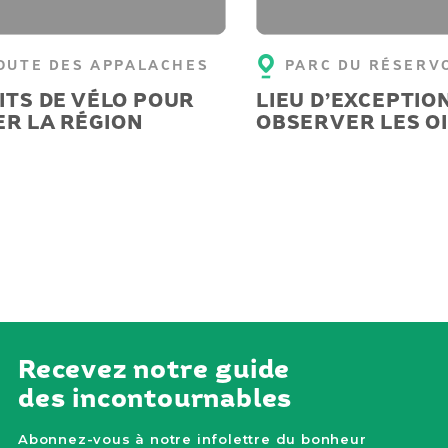
OUTE DES APPALACHES
PARC DU RÉSERV
UITS DE VÉLO POUR
LIEU D’EXCEPTIO
R LA RÉGION
OBSERVER LES O
Recevez notre guide
des incontournables
Abonnez-vous à notre infolettre du bonheur