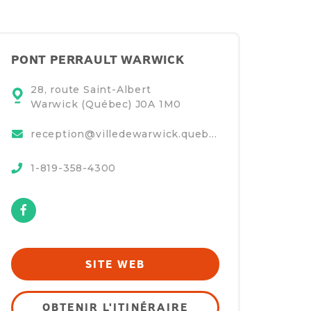
PONT PERRAULT WARWICK
28, route Saint-Albert
Warwick (Québec)
J0A 1M0
reception@villedewarwick.quebec
1-819-358-4300
Facebook
SITE WEB
OBTENIR L'ITINÉRAIRE