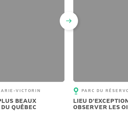
MARIE-VICTORIN
PARC DU RÉSERV
PLUS BEAUX
LIEU D’EXCEPTIO
 DU QUÉBEC
OBSERVER LES O