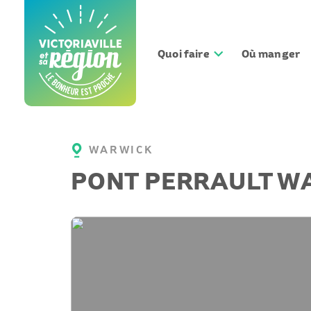
Aller
au
contenu
Quoi faire
Où manger
WARWICK
PONT PERRAULT W