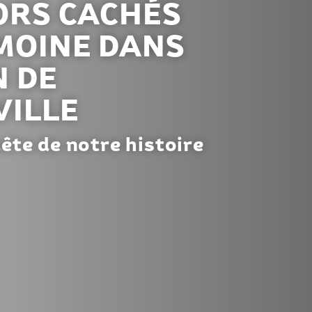
ORS CACHÉS
MOINE DANS
N DE
VILLE
ête de notre histoire