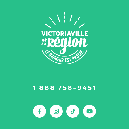
Suivez-
1 888 758-9451
nous
sur
:
Facebook
Instagram
TikTok
YouTu