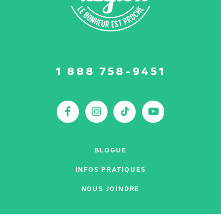
Suivez-
1 888 758-9451
nous
sur
:
Facebook
Instagram
TikTok
YouTu
BLOGUE
INFOS PRATIQUES
NOUS JOINDRE