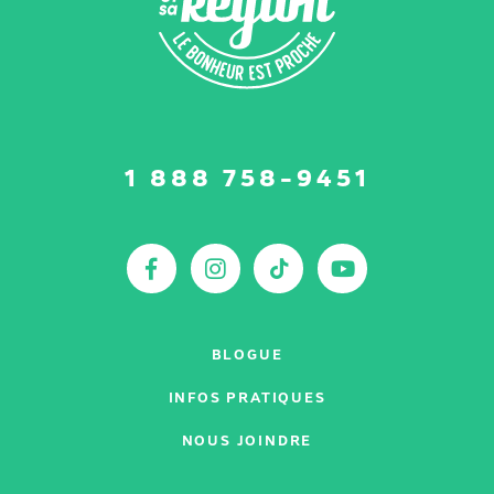
Suivez-
1 888 758-9451
nous
sur
:
Facebook
Instagram
TikTok
YouTu
BLOGUE
INFOS PRATIQUES
NOUS JOINDRE