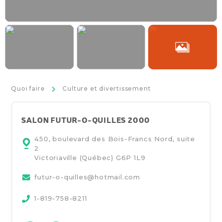
>
Quoi faire
Culture et divertissement
SALON FUTUR-O-QUILLES 2000
450, boulevard des Bois-Francs Nord, suite
2
Victoriaville (Québec)
G6P 1L9
futur-o-quilles@hotmail.com
1-819-758-8211