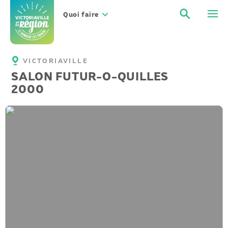
Aller
Recher
Men
au
Quoi faire
contenu
VICTORIAVILLE
SALON FUTUR-O-QUILLES
2000