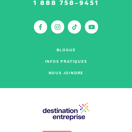
Suivez-
1 888 758-9451
nous
sur
:
Facebook
Instagram
TikTok
YouTu
BLOGUE
INFOS PRATIQUES
NOUS JOINDRE
Nos
partenaires
: