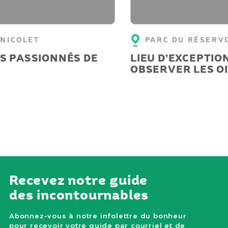
 NICOLET
PARC DU RÉSERV
S PASSIONNÉS DE
LIEU D’EXCEPTIO
OBSERVER LES O
Recevez notre guide
des incontournables
Abonnez-vous à notre infolettre du bonheur
pour recevoir votre guide par courriel et de