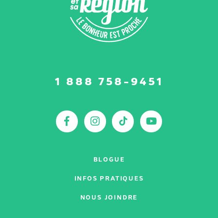
Suivez-
1 888 758-9451
nous
sur
:
Facebook
Instagram
TikTok
YouTu
BLOGUE
INFOS PRATIQUES
NOUS JOINDRE