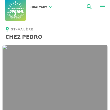
Aller
Recher
Men
au
Quoi faire
contenu
ST-VALÈRE
CHEZ PEDRO