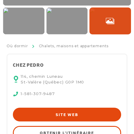
>
Où dormir
Chalets, maisons et appartements
CHEZ PEDRO
114, chemin Luneau
St-Valère (Québec)
G0P 1M0
1-581-307-9487
SITE WEB
OBTENIR L'ITINÉRAIRE