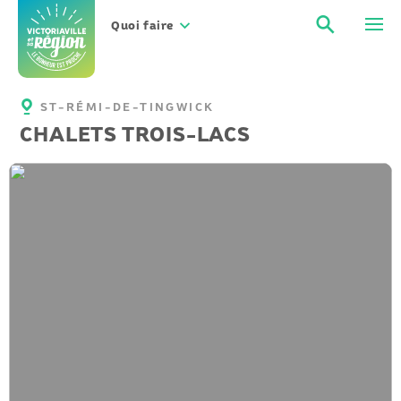
Aller
Recher
Men
au
Quoi faire
contenu
ST-RÉMI-DE-TINGWICK
CHALETS TROIS-LACS