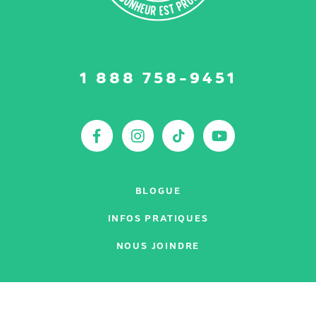
Suivez-
1 888 758-9451
nous
sur
:
Facebook
Instagram
TikTok
YouTu
BLOGUE
INFOS PRATIQUES
NOUS JOINDRE