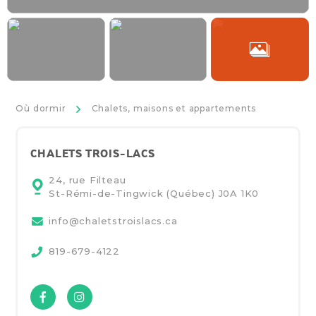
>
Où dormir
Chalets, maisons et appartements
CHALETS TROIS-LACS
24, rue Filteau
St-Rémi-de-Tingwick (Québec)
J0A 1K0
info@chaletstroislacs.ca
819-679-4122
Facebook
Instagram