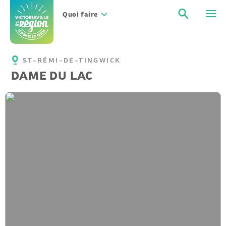
Aller
Recher
Men
au
Quoi faire
contenu
ST-RÉMI-DE-TINGWICK
DAME DU LAC