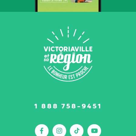
Suivez-
1 888 758-9451
nous
sur
:
Facebook
Instagram
TikTok
YouTu