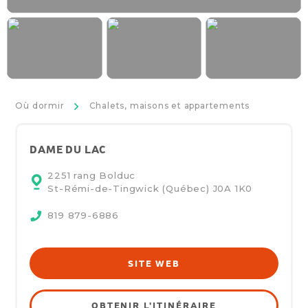
>
Où dormir
Chalets, maisons et appartements
DAME DU LAC
2251 rang Bolduc
St-Rémi-de-Tingwick (Québec)
J0A 1K0
819 879-6886
SITE WEB
OBTENIR L'ITINÉRAIRE