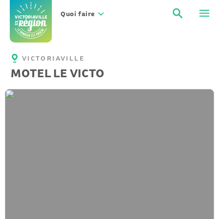
Aller
Recher
Men
au
Quoi faire
contenu
VICTORIAVILLE
MOTEL LE VICTO