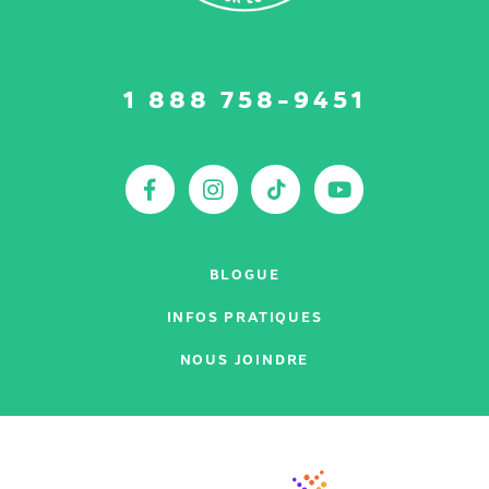
Suivez-
1 888 758-9451
nous
sur
:
Facebook
Instagram
TikTok
YouTu
BLOGUE
INFOS PRATIQUES
NOUS JOINDRE
Nos