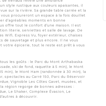
let de Renaud révèle une ambiance
un style rustique aux couleurs apaisantes, il
ue sur la rivière. Sa grande table carrée et la
 vous procureront un espace à la fois douillet
asser d’agréables moments en bonne
 offre tout le confort d’une maison. Il est
on literie, serviettes et salle de lavage. De
s Wifi, Express Vu, foyer extérieur, chaises
ets de sauvetage et plus encore. Il ne vous
 votre épicerie, tout le reste est prêt à vous
tous les goûts : le Parc du Mont Arthabaska
sade, ski de fond, raquette à 5 min), le Mont
 15 min), le Mont Ham (randonnée à 30 min), la
, spectacles au Carré 150, Parc du Réservoir
ardue, Vignoble Les Côtes Gavet, musées, et
 la région regorge de bonnes adresses :
due, Le Shaker, Complexe Évasion, Le
’autres à découvrir.