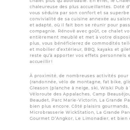
chalet plus qu’abordable. En effet, le Cha
chaleureuse des plus accueillantes. Doté d’
vous séduira par son confort et sa superbe v
convivialité de sa cuisine annexée au salon
et adapté, où il fait bon se réunir pour p
compagnie. Rénové avec goût, ce chalet vous
entièrement meublé et met à votre dispositi
plus, vous bénéficierez de commodités telle
et mobilier d’extérieur, BBQ, kayaks et gil
reste qu’à apporter vos effets personnels et
accueillir !
À proximité, de nombreuses activités pour 
(randonnée, vélo de montagne, fat bike, glis
Gleason (planche à neige, ski, Wiski Pub à
Véloroute des Appalaches, Camp Beauséjour
Beaudet, Parc Marie-Victorin, La Grande P
bien plus encore. Côté plaisirs gourmands,
Microbrasserie WickStation, La Grande Par
Gourmet D’Angkor, Le Limonadier, et bien d