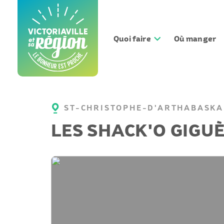
Aller
au
contenu
Quoi faire
Où manger
ST-CHRISTOPHE-D'ARTHABASKA
LES SHACK'O GIGUÈ