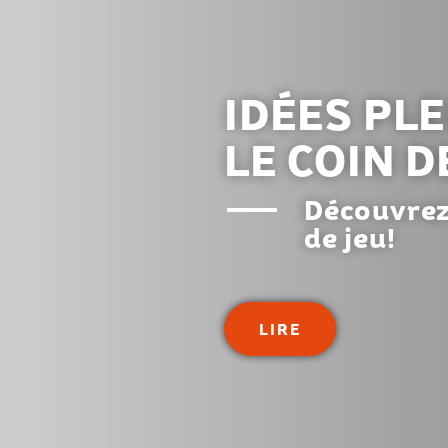
IDÉES PLE
LE COIN D
Découvrez
de jeu!
LIRE