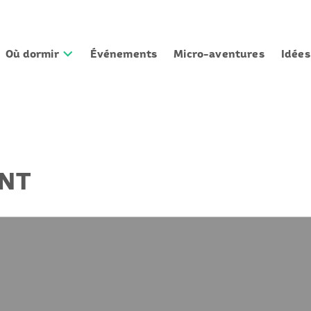
Où dormir
Événements
Micro-aventures
Idée
ONT