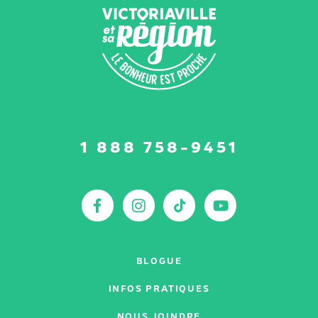
Suivez-
1 888 758-9451
nous
sur
:
Facebook
Instagram
TikTok
YouTu
BLOGUE
INFOS PRATIQUES
NOUS JOINDRE