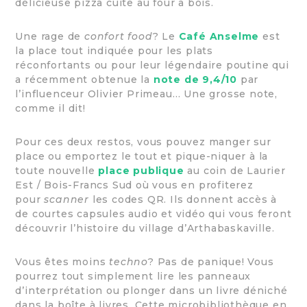
délicieuse pizza cuite au four à bois.
Une rage de
confort food
? Le
Café Anselme
est
la place tout indiquée pour les plats
réconfortants ou pour leur légendaire poutine qui
a récemment obtenue la
note de 9,4/10
par
l’influenceur Olivier Primeau… Une grosse note,
comme il dit!
Pour ces deux restos, vous pouvez manger sur
place ou emportez le tout et pique-niquer à la
toute nouvelle
place publique
au coin de Laurier
Est / Bois-Francs Sud où vous en profiterez
pour
scanner
les codes QR. Ils donnent accès à
de courtes capsules audio et vidéo qui vous feront
découvrir l’histoire du village d’Arthabaskaville.
Vous êtes moins
techno
? Pas de panique! Vous
pourrez tout simplement lire les panneaux
d’interprétation ou plonger dans un livre déniché
dans la boîte à livres. Cette microbibliothèque en