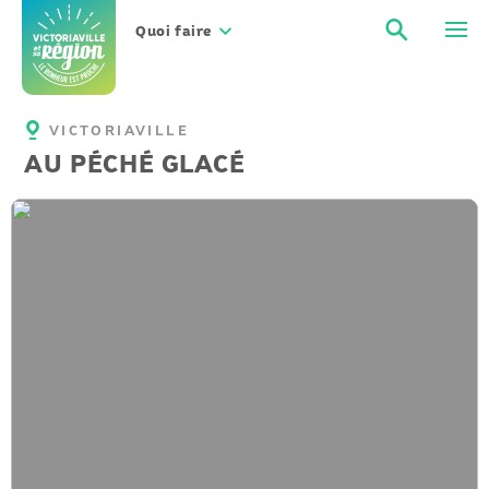
Aller
Recher
Men
au
Quoi faire
contenu
VICTORIAVILLE
AU PÉCHÉ GLACÉ