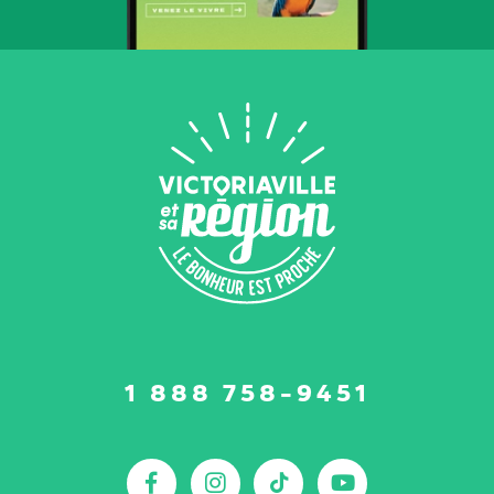
Suivez-
1 888 758-9451
nous
sur
:
Facebook
Instagram
TikTok
YouTu