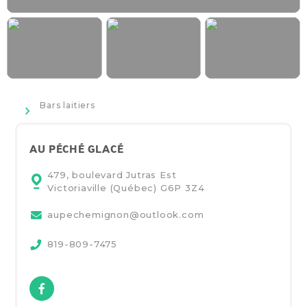
>
Bars laitiers
AU PÉCHÉ GLACÉ
479, boulevard Jutras Est
Victoriaville (Québec)
G6P 3Z4
aupechemignon@outlook.com
819-809-7475
Facebook