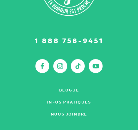
Suivez-
1 888 758-9451
nous
sur
:
Facebook
Instagram
TikTok
YouTu
BLOGUE
INFOS PRATIQUES
NOUS JOINDRE