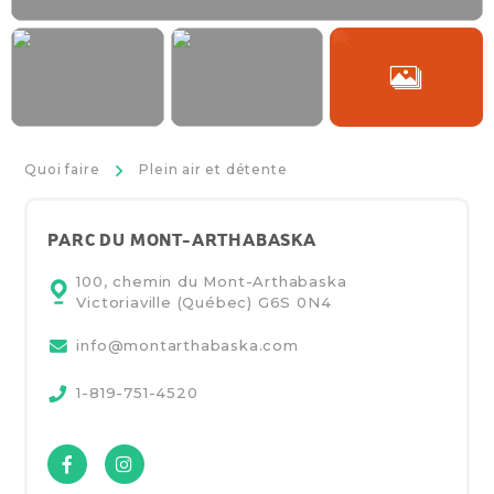
>
Quoi faire
Plein air et détente
PARC DU MONT-ARTHABASKA
100, chemin du Mont-Arthabaska
Victoriaville (Québec)
G6S 0N4
info@montarthabaska.com
1-819-751-4520
Facebook
Instagram