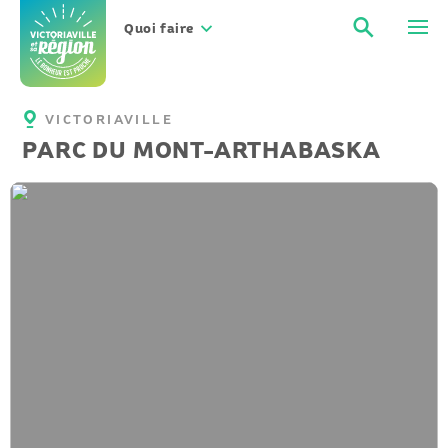
Aller
Recher
Men
au
Quoi faire
contenu
VICTORIAVILLE
PARC DU MONT-ARTHABASKA