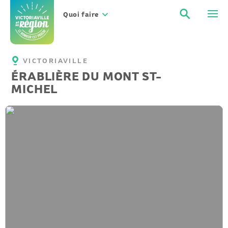
Aller
Recher
Men
au
Quoi faire
contenu
VICTORIAVILLE
ÉRABLIÈRE DU MONT ST-
MICHEL