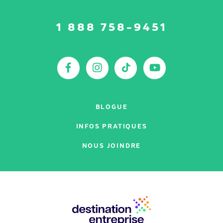
Suivez-
1 888 758-9451
nous
sur
:
Facebook
Instagram
TikTok
YouTu
BLOGUE
INFOS PRATIQUES
NOUS JOINDRE
Nos
partenaires
: