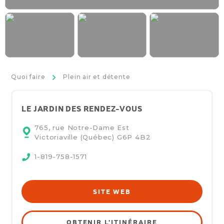
>
Quoi faire
Plein air et détente
LE JARDIN DES RENDEZ-VOUS
765, rue Notre-Dame Est
Victoriaville (Québec)
G6P 4B2
1-819-758-1571
SITE WEB
OBTENIR L'ITINÉRAIRE