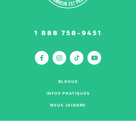
Suivez-
1 888 758-9451
nous
sur
:
Facebook
Instagram
TikTok
YouTu
BLOGUE
INFOS PRATIQUES
NOUS JOINDRE