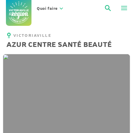
Aller
Recher
Men
au
Quoi faire
contenu
VICTORIAVILLE
AZUR CENTRE SANTÉ BEAUTÉ