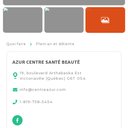
>
Quoi faire
Plein air et détente
AZUR CENTRE SANTÉ BEAUTÉ
19, boulevard Arthabaska Est
Victoriaville (Québec)
G6T 0S4
info@centreazur.com
1-819-758-5454
Facebook