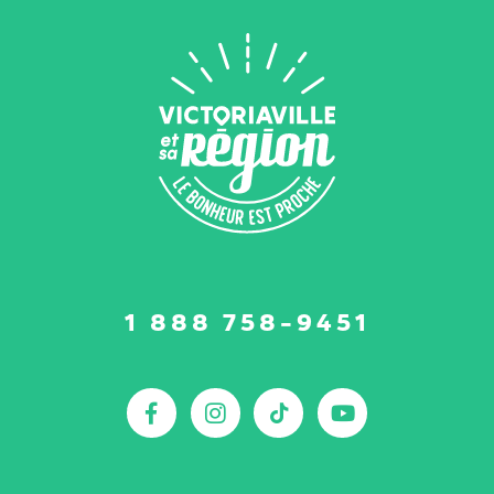
Suivez-
1 888 758-9451
nous
sur
:
Facebook
Instagram
TikTok
YouTu