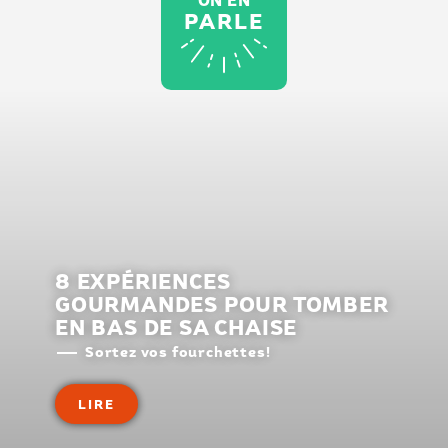
ON EN
PARLE
8 EXPÉRIENCES
GOURMANDES POUR TOMBER
EN BAS DE SA CHAISE
Sortez vos fourchettes!
LIRE