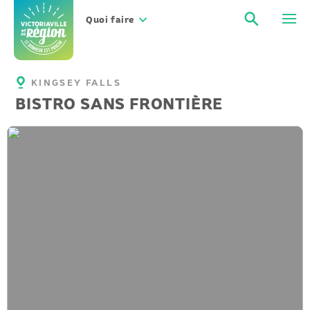
Aller
Recher
Men
au
Quoi faire
contenu
KINGSEY FALLS
BISTRO SANS FRONTIÈRE