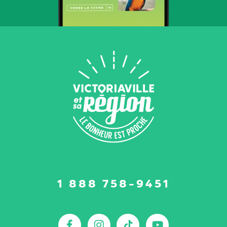
Suivez-
1 888 758-9451
nous
sur
:
Facebook
Instagram
TikTok
YouTu