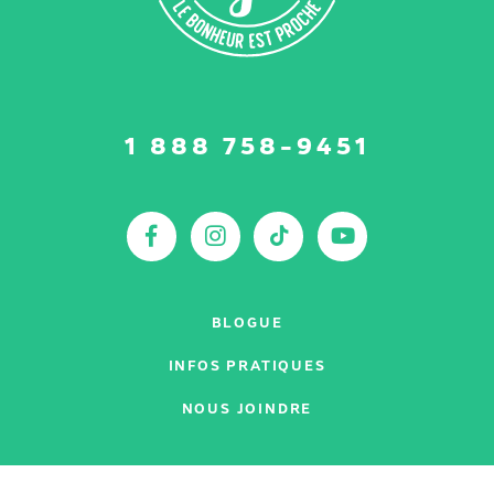
Suivez-
1 888 758-9451
nous
sur
:
Facebook
Instagram
TikTok
YouTu
BLOGUE
INFOS PRATIQUES
NOUS JOINDRE