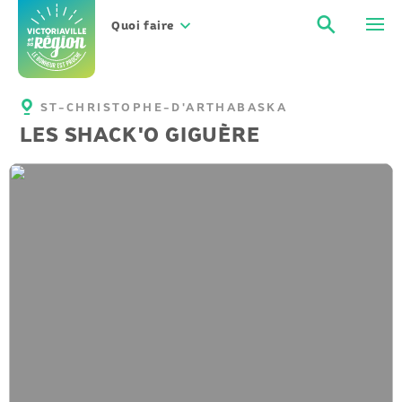
Aller
Recher
Men
au
Quoi faire
contenu
ST-CHRISTOPHE-D'ARTHABASKA
LES SHACK'O GIGUÈRE