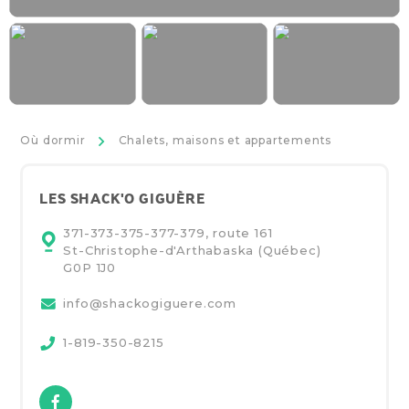
>
Où dormir
Chalets, maisons et appartements
LES SHACK'O GIGUÈRE
371-373-375-377-379, route 161
St-Christophe-d'Arthabaska (Québec)
G0P 1J0
info@shackogiguere.com
1-819-350-8215
Facebook