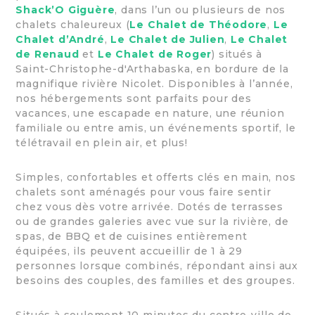
Shack’O Giguère
, dans l’un ou plusieurs de nos
chalets chaleureux (
Le Chalet de Théodore
,
Le
Chalet d’André
,
Le Chalet de Julien
,
Le Chalet
de Renaud
et
Le Chalet de Roger
) situés à
Saint-Christophe-d'Arthabaska, en bordure de la
magnifique rivière Nicolet. Disponibles à l’année,
nos hébergements sont parfaits pour des
vacances, une escapade en nature, une réunion
familiale ou entre amis, un événements sportif, le
télétravail en plein air, et plus!
Simples, confortables et offerts clés en main, nos
chalets sont aménagés pour vous faire sentir
chez vous dès votre arrivée. Dotés de terrasses
ou de grandes galeries avec vue sur la rivière, de
spas, de BBQ et de cuisines entièrement
équipées, ils peuvent accueillir de 1 à 29
personnes lorsque combinés, répondant ainsi aux
besoins des couples, des familles et des groupes.
Situés à seulement 10 minutes du centre-ville de