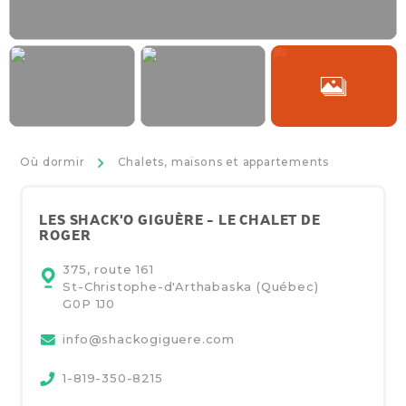
>
Où dormir
Chalets, maisons et appartements
LES SHACK'O GIGUÈRE - LE CHALET DE
ROGER
375, route 161
St-Christophe-d'Arthabaska (Québec)
G0P 1J0
info@shackogiguere.com
1-819-350-8215