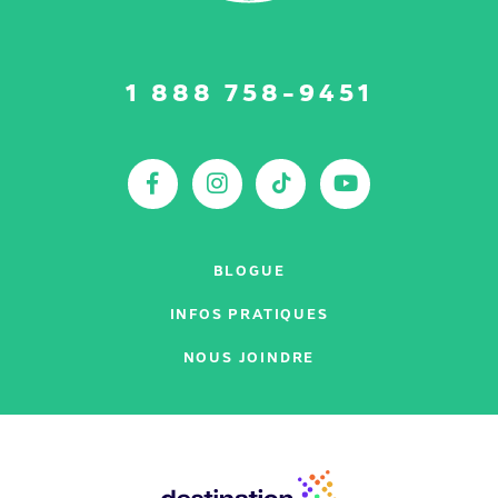
Suivez-
1 888 758-9451
nous
sur
:
Facebook
Instagram
TikTok
YouTu
BLOGUE
INFOS PRATIQUES
NOUS JOINDRE
Nos