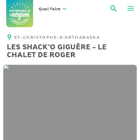
Aller
Recher
Men
au
Quoi faire
contenu
ST-CHRISTOPHE-D'ARTHABASKA
LES SHACK'O GIGUÈRE - LE
CHALET DE ROGER