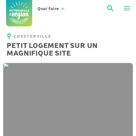
Aller
Recher
Men
au
Quoi faire
contenu
CHESTERVILLE
PETIT LOGEMENT SUR UN
MAGNIFIQUE SITE