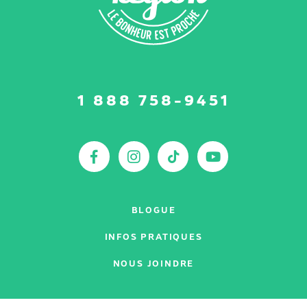
Suivez-
1 888 758-9451
nous
sur
:
Facebook
Instagram
TikTok
YouTu
BLOGUE
INFOS PRATIQUES
NOUS JOINDRE