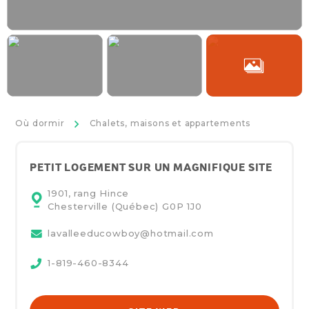
>
Où dormir
Chalets, maisons et appartements
PETIT LOGEMENT SUR UN MAGNIFIQUE SITE
1901, rang Hince
Chesterville (Québec)
G0P 1J0
lavalleeducowboy@hotmail.com
1-819-460-8344