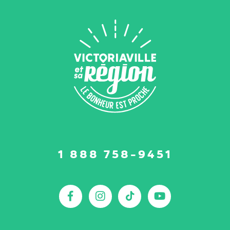
Suivez-
1 888 758-9451
nous
sur
:
Facebook
Instagram
TikTok
YouTu