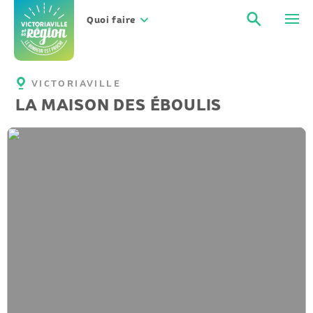
Aller
Recher
Men
au
Quoi faire
contenu
VICTORIAVILLE
LA MAISON DES ÉBOULIS