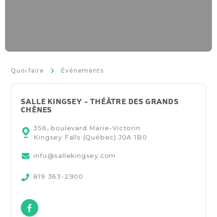
>
Quoi faire
Événements
SALLE KINGSEY - THÉÂTRE DES GRANDS
CHÊNES
356, boulevard Marie-Victorin
Kingsey Falls (Québec)
J0A 1B0
info@sallekingsey.com
819 363-2900
Facebook