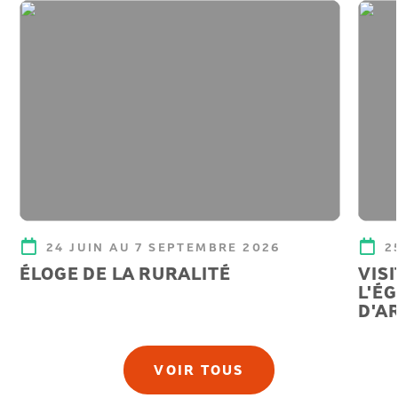
24 JUIN AU 7 SEPTEMBRE 2026
2
ÉLOGE DE LA RURALITÉ
VIS
L'É
D'A
VOIR TOUS