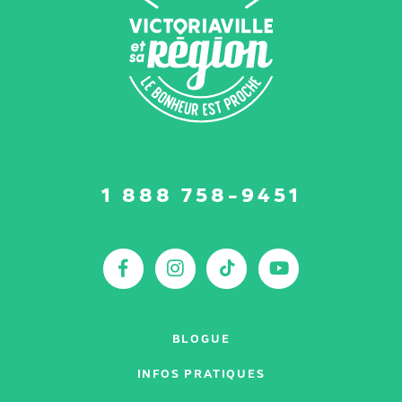
Suivez-
1 888 758-9451
nous
sur
:
Facebook
Instagram
TikTok
YouTu
BLOGUE
INFOS PRATIQUES