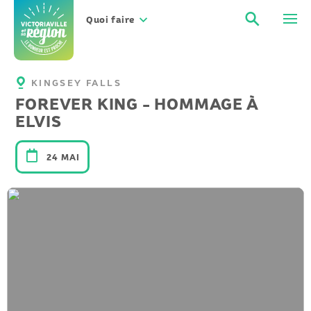
Aller
Recher
Men
au
Quoi faire
contenu
KINGSEY FALLS
FOREVER KING - HOMMAGE À
ELVIS
24 MAI