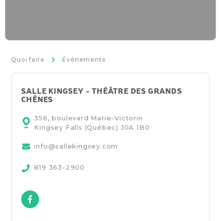
>
Quoi faire
Événements
SALLE KINGSEY - THÉÂTRE DES GRANDS
CHÊNES
356, boulevard Marie-Victorin
Kingsey Falls (Québec)
J0A 1B0
info@sallekingsey.com
819 363-2900
Facebook