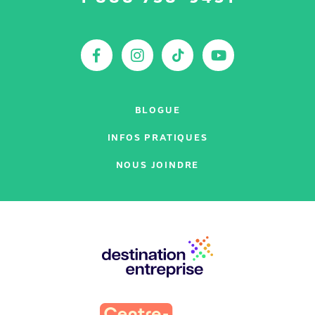
nous
sur
:
Facebook
Instagram
TikTok
YouTu
BLOGUE
INFOS PRATIQUES
NOUS JOINDRE
Nos
partenaires
: