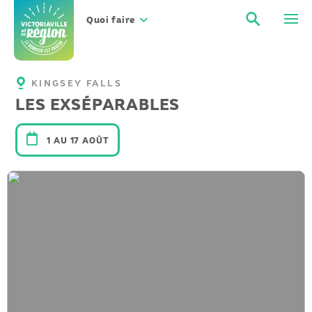
Aller
Recher
Men
au
Quoi faire
contenu
KINGSEY FALLS
LES EXSÉPARABLES
1 AU 17 AOÛT