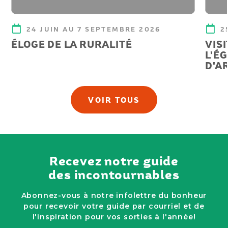
24 JUIN AU 7 SEPTEMBRE 2026
2
ÉLOGE DE LA RURALITÉ
VIS
L'É
D'A
VOIR TOUS
Recevez notre guide
des incontournables
Abonnez-vous à notre infolettre du bonheur
pour recevoir votre guide par courriel et de
l'inspiration pour vos sorties à l'année!