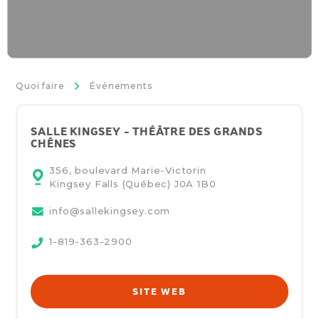
>
Quoi faire
Événements
SALLE KINGSEY - THÉÂTRE DES GRANDS
CHÊNES
356, boulevard Marie-Victorin
Kingsey Falls (Québec)
J0A 1B0
info@sallekingsey.com
1-819-363-2900
SITE WEB