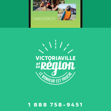
Suivez-
1 888 758-9451
nous