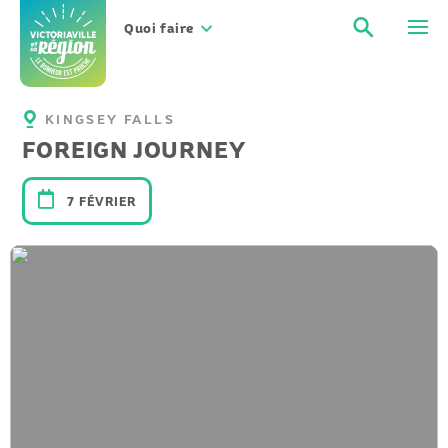
Aller
Recher
Men
au
Quoi faire
contenu
KINGSEY FALLS
FOREIGN JOURNEY
7 FÉVRIER