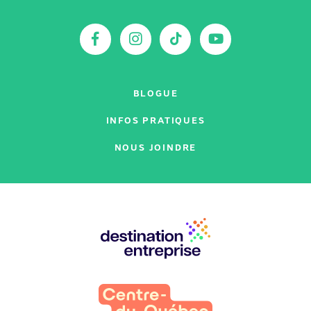
sur
:
Facebook
Instagram
TikTok
YouTu
BLOGUE
INFOS PRATIQUES
NOUS JOINDRE
Nos
partenaires
: