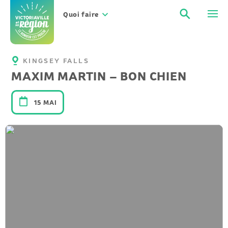
Aller
Recher
Men
au
Quoi faire
contenu
KINGSEY FALLS
MAXIM MARTIN – BON CHIEN
15 MAI