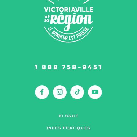
Suivez-
1 888 758-9451
nous
sur
:
Facebook
Instagram
TikTok
YouTu
BLOGUE
INFOS PRATIQUES