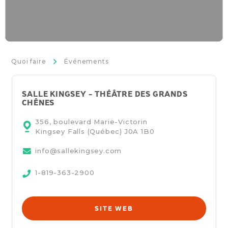
>
Quoi faire
Événements
SALLE KINGSEY - THÉÂTRE DES GRANDS
CHÊNES
356, boulevard Marie-Victorin
Kingsey Falls (Québec)
J0A 1B0
info@sallekingsey.com
1-819-363-2900
SITE WEB