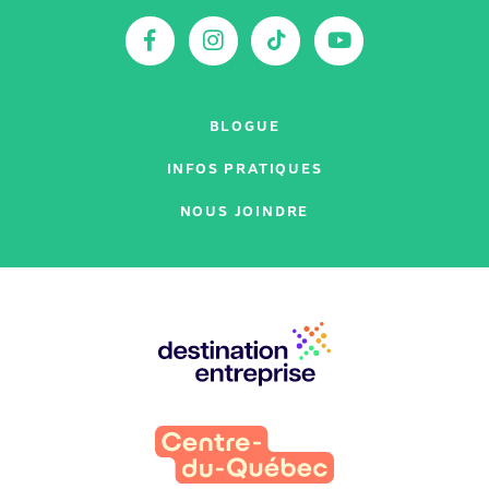
:
Facebook
Instagram
TikTok
YouTu
BLOGUE
INFOS PRATIQUES
NOUS JOINDRE
Nos
partenaires
: