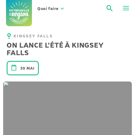
Aller
Recher
Men
au
Quoi faire
contenu
KINGSEY FALLS
ON LANCE L'ÉTÉ À KINGSEY
FALLS
30 MAI