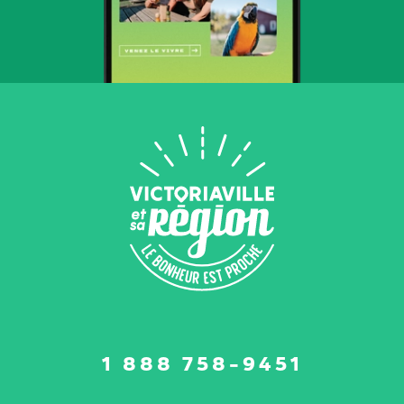
Suivez-
1 888 758-9451
nous
sur