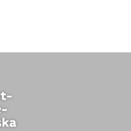
nt-
e-
ska