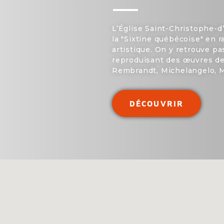
L’Église Saint-Christophe-
la "Sixtine québécoise" en 
artistique. On y retrouve p
reproduisant des œuvres de
Rembrandt, Michelangelo, Mu
DÉCOUVRIR