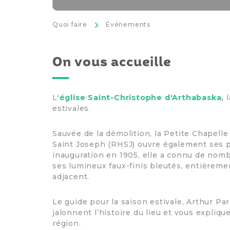
>
Quoi faire
Événements
On vous accueille
L'
église Saint-Christophe d'Arthabaska
,
estivales.
Sauvée de la démolition, la Petite Chapell
Saint Joseph (RHSJ) ouvre également ses p
inauguration en 1905, elle a connu de nom
ses lumineux faux-finis bleutés, entièremen
adjacent.
Le guide pour la saison estivale, Arthur Pa
jalonnent l’histoire du lieu et vous expliqu
région.