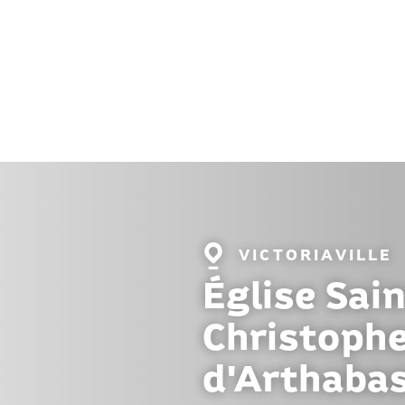
Localité
VICTORIAVILLE
:
Église Sai
Christoph
d'Arthaba