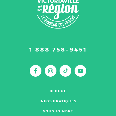
Suivez-
1 888 758-9451
nous
sur
:
Facebook
Instagram
TikTok
YouTu
BLOGUE
INFOS PRATIQUES
NOUS JOINDRE