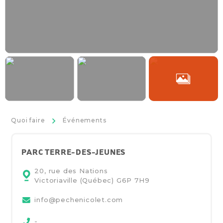
>
Quoi faire
Événements
PARC TERRE-DES-JEUNES
20, rue des Nations
Victoriaville (Québec)
G6P 7H9
info@pechenicolet.com
-