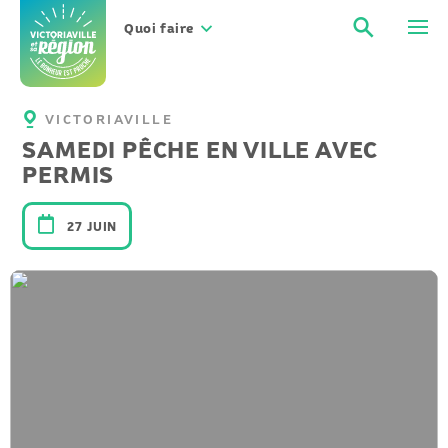
Aller
Recher
Men
au
Quoi faire
contenu
VICTORIAVILLE
SAMEDI PÊCHE EN VILLE AVEC
PERMIS
27 JUIN