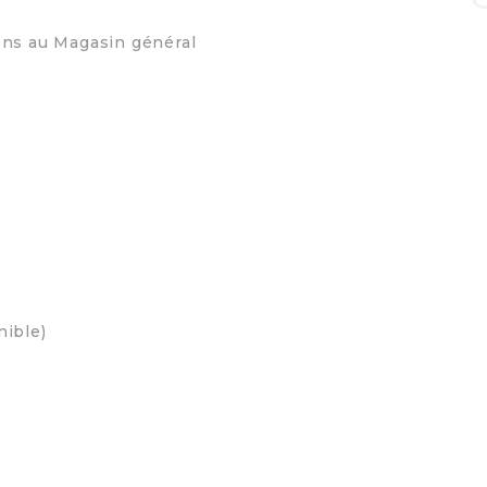
ons au Magasin général
e
nible)