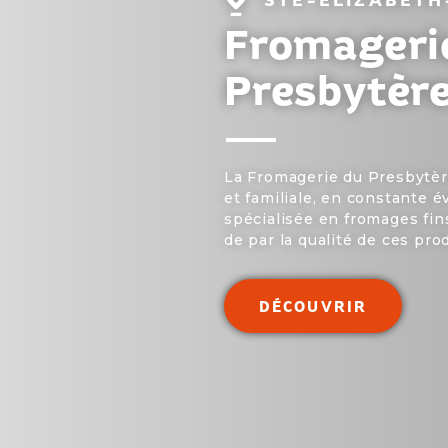
Localité
:
Fromageri
Presbytèr
La Fromagerie du Presbytèr
et familiale, en constante é
spécialisée en fromages fi
de par la qualité de ces prod
DÉCOUVRIR