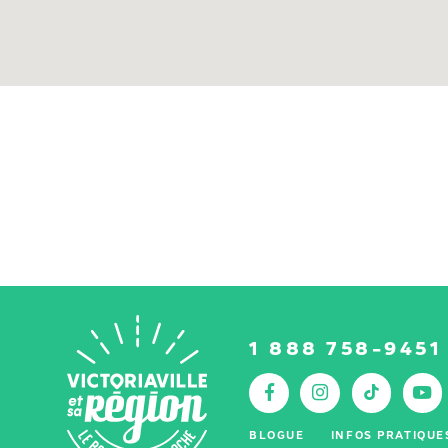
1 888 758-9451
Facebook
Instagr
Tik
Y
:
BLOGUE
INFOS PRATIQUE