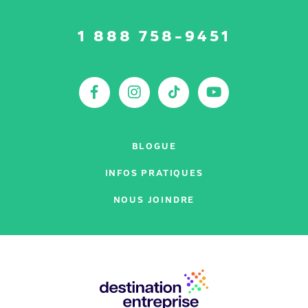
Suivez-
1 888 758-9451
nous
sur
:
Facebook
Instagram
TikTok
YouTu
BLOGUE
INFOS PRATIQUES
NOUS JOINDRE
Nos
partenaires
: