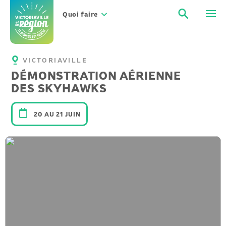
Aller
Recher
Men
au
Quoi faire
contenu
VICTORIAVILLE
DÉMONSTRATION AÉRIENNE
DES SKYHAWKS
20 AU 21 JUIN