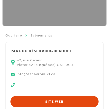
>
Quoi faire
Événements
PARC DU RÉSERVOIR-BEAUDET
47, rue Garand
Victoriaville (Québec)
G6T 0C8
info@escadron821.ca
-
SITE WEB