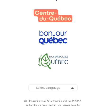
Powered by
Translate
© Tourisme Victoriaville 2026
Réalisation
DGK
et
Vertisoft