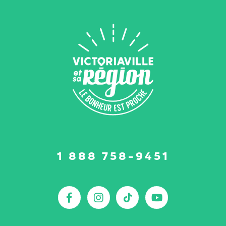
Suivez-
1 888 758-9451
nous
sur
:
Facebook
Instagram
TikTok
YouTu