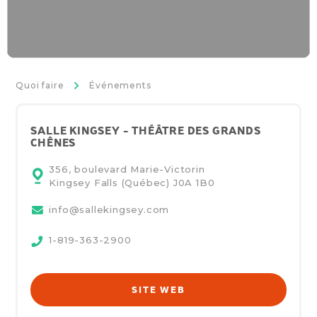
>
Quoi faire
Événements
SALLE KINGSEY - THÉÂTRE DES GRANDS
CHÊNES
356, boulevard Marie-Victorin
Kingsey Falls (Québec)
J0A 1B0
info@sallekingsey.com
1-819-363-2900
SITE WEB