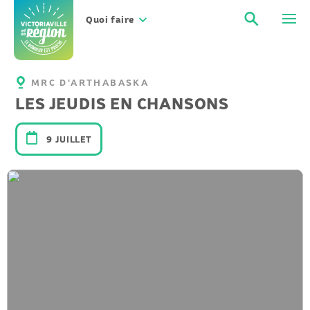
Aller
Recher
Men
au
Quoi faire
contenu
MRC D'ARTHABASKA
LES JEUDIS EN CHANSONS
9 JUILLET