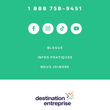
Suivez-
1 888 758-9451
nous
sur
:
Facebook
Instagram
TikTok
YouTu
BLOGUE
INFOS PRATIQUES
NOUS JOINDRE
Nos
partenaires
: