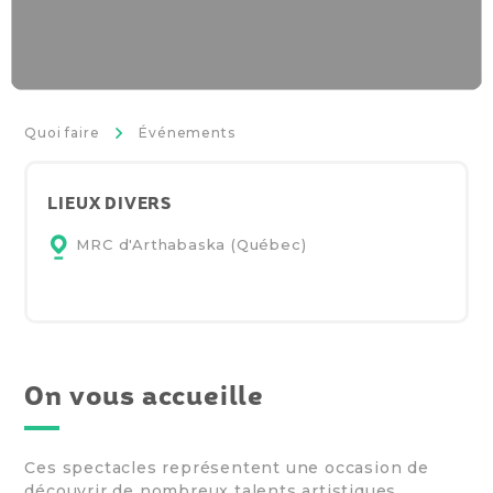
>
Quoi faire
Événements
LIEUX DIVERS
MRC d'Arthabaska (Québec)
On vous accueille
Ces spectacles représentent une occasion de
découvrir de nombreux talents artistiques