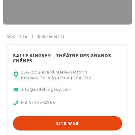
>
Quoi faire
Événements
SALLE KINGSEY - THÉÂTRE DES GRANDS
CHÊNES
356, boulevard Marie-Victorin
Kingsey Falls (Québec)
J0A 1B0
info@sallekingsey.com
1-819-363-2900
SITE WEB