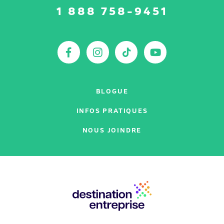
Suivez-
1 888 758-9451
nous
sur
:
Facebook
Instagram
TikTok
YouTu
BLOGUE
INFOS PRATIQUES
NOUS JOINDRE
Nos
partenaires
: