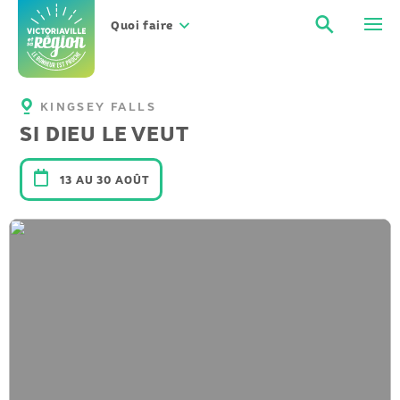
Aller
Recher
Men
au
Quoi faire
contenu
KINGSEY FALLS
SI DIEU LE VEUT
13 AU 30 AOÛT