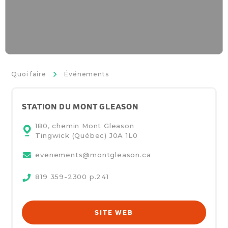
>
Quoi faire
Événements
STATION DU MONT GLEASON
180, chemin Mont Gleason
Tingwick (Québec)
J0A 1L0
evenements@montgleason.ca
819 359-2300 p.241
SITE WEB