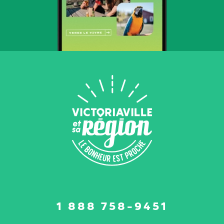
Suivez-
1 888 758-9451
nous
sur