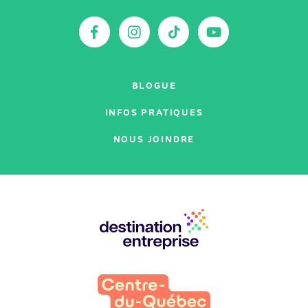
:
Facebook
Instagram
TikTok
YouTu
BLOGUE
INFOS PRATIQUES
NOUS JOINDRE
Nos
partenaires
: