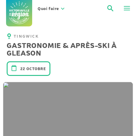
Aller
Recher
Men
au
Quoi faire
contenu
TINGWICK
GASTRONOMIE & APRÈS-SKI À
GLEASON
22 OCTOBRE