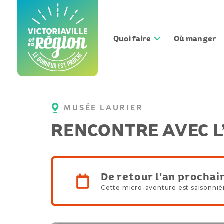
Aller
au
contenu
Quoi faire
Où manger
MUSÉE LAURIER
RENCONTRE AVEC L
De retour l'an prochai
Cette micro-aventure est saisonniè