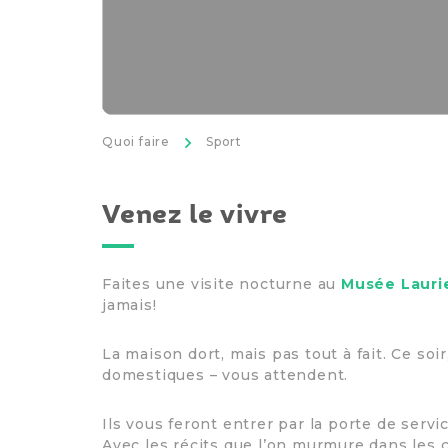
>
Quoi faire
Sport
Venez le vivre
Faites une visite nocturne au
Musée Lauri
jamais!
La maison dort, mais pas tout à fait. Ce soi
domestiques – vous attendent.
Ils vous feront entrer par la porte de servic
Avec les récits que l’on murmure dans les c