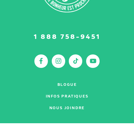
Suivez-
1 888 758-9451
nous
sur
:
Facebook
Instagram
TikTok
YouTu
BLOGUE
INFOS PRATIQUES
NOUS JOINDRE