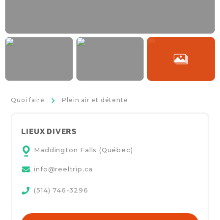
>
Quoi faire
Plein air et détente
LIEUX DIVERS
Maddington Falls (Québec)
info@reeltrip.ca
(514) 746-3296