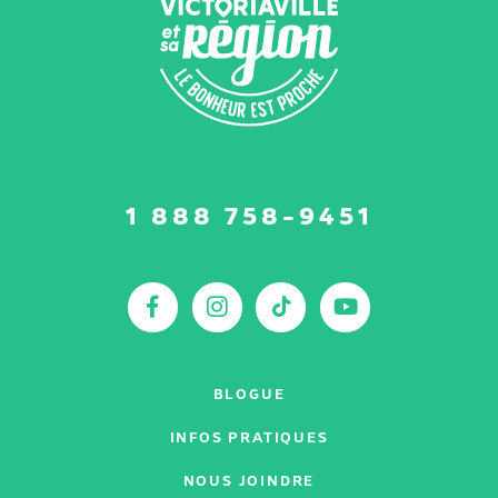
Suivez-
1 888 758-9451
nous
sur
:
Facebook
Instagram
TikTok
YouTu
BLOGUE
INFOS PRATIQUES
NOUS JOINDRE