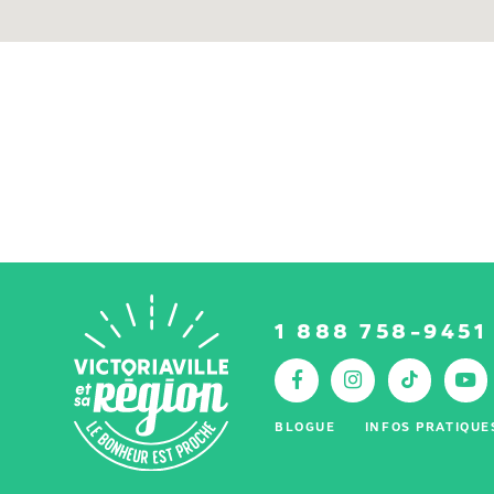
1 888 758-9451
Facebook
Instagr
Tik
Y
:
BLOGUE
INFOS PRATIQUE