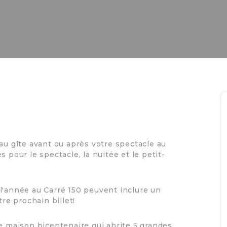
au gîte avant ou après votre spectacle au
s pour le spectacle, la nuitée et le petit-
l'année au Carré 150 peuvent inclure un
tre prochain billet!
se maison bicentenaire qui abrite 5 grandes