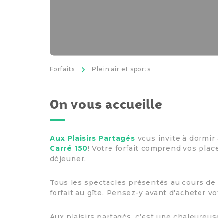
>
Forfaits
Plein air et sports
On vous accueille
Aux Plaisirs Partagés
vous invite à dormir 
Carré 150
! Votre forfait comprend vos place
déjeuner.
Tous les spectacles présentés au cours de 
forfait au gîte. Pensez-y avant d'acheter vo
Aux plaisirs partagés, c’est une chaleureu